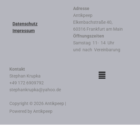
Adresse
Antikpeep
Elkenbachstraße 40,
Datenschutz
60316 Frankfurt am Main
Impressum
Öffnungszeiten
Samstag 11- 14 Uhr
und nach Vereinbarung
Kontakt
Stephan Krupka
+49 172 6909792
stephankrupka@yahoo.de
Copyright © 2026 Antikpeep |
Powered by Antikpeep